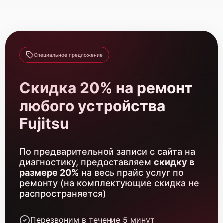
Fujitsu Primergy TX150 S8
Специальное предложение
Fujitsu Primergy TX1330 M5
Скидка 20% на ремонт
любого устройства
Fujitsu
Fujitsu Primergy TX1330 M4
По предварительной записи с сайта на
диагностику, предоставляем
скидку в
размере 20%
на весь прайс услуг по
ремонту (на комплектующие скидка не
распространяется)
Перезвоним в течение 5 минут
Fujitsu Primergy TX1330 M3