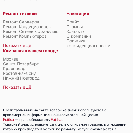
Ремонт техники
Навигация
Ремонт Серверов
Прайс
Ремонт Кондиционеров
Отзывы
Ремонт Сетевых хранилищ
Контакты
Ремонт Компьютеров
О компании
Политика
Fujitsu Primergy CX400 M6
Показать ещё
конфиденциальности
Компания в вашем городе
Москва
Санкт-Петербург
Краснодар
Ростов-на-Дону
Нижний Новгород
Fujitsu Primergy CX400 M4
Показать ещё
Представленные на сайте товарные знаки используются с
правомерной информационной и описательной целью.
Fujitsu
— правообладатель
Fujitsu
.
Товарный знак используется с целью описания товаров, в отношении
Fujitsu Primergy CX400 M1
которых производятся услуги по ремонту. Услуги оказываются в