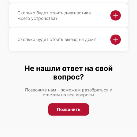
Сколько будет стоить диагностика
моего устройства?
Fujitsu Primergy RX2560 M1
Сколько будет стоить выезд на дом?
Не нашли ответ на свой
Fujitsu Primergy RX2540 M6
вопрос?
Позвоните нам - поможем разобраться и
ответим на все вопросы
Позвонить
Fujitsu Primergy RX2540 M5