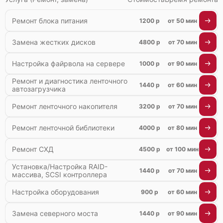
Ремонт блока питания
1200 р
от 50 мин
Замена жестких дисков
4800 р
от 70 мин
Настройка файрвола на сервере
1000 р
от 90 мин
Ремонт и диагностика ленточного
1440 р
от 60 мин
автозагрузчика
Ремонт ленточного накопителя
3200 р
от 70 мин
Ремонт ленточной библиотеки
4000 р
от 80 мин
Ремонт СХД
4500 р
от 100 мин
Установка/Настройка RAID-
1440 р
от 70 мин
массива, SCSI контроллера
Настройка оборудования
900 р
от 60 мин
Замена северного моста
1440 р
от 90 мин