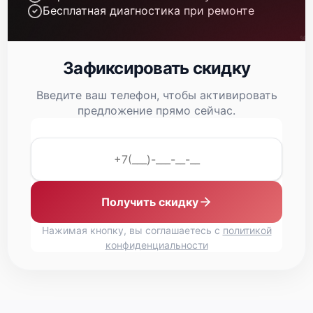
Бесплатная диагностика при ремонте
Зафиксировать скидку
Введите ваш телефон, чтобы активировать
Fujitsu Primergy TX1330 M2
предложение прямо сейчас.
Получить скидку
Fujitsu Primergy TX1330 M1
Нажимая кнопку, вы соглашаетесь с
политикой
конфиденциальности
Fujitsu Primergy TX1320 M5