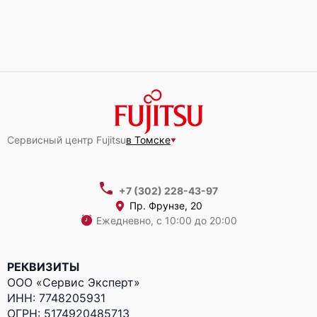
Fujitsu Primergy RX1330 M1
Fujitsu Primergy GX2570 M6
Сервисный центр Fujitsu
в Томске
+7 (302) 228-43-97
Пр. Фрунзе, 20
Fujitsu Primergy GX2460 M1
Ежедневно, с 10:00 до 20:00
РЕКВИЗИТЫ
ООО «Сервис Эксперт»
ИНН: 7748205931
ОГРН: 5174920485713
Fujitsu Primergy CX600 M1