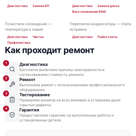
Диагностика
Замена БП
Диагностика
Замена диска
Восстановление RAID
Почистили охлаждение —
Перепаяли конденсаторы — плата
ДО
ПОСЛЕ
ДО
ПОСЛЕ
температура в норме
исправна
Fujitsu Primergy TX1310 M1
Диагностика
Чистка
Диагностика
Пайка платы
Профилактика
Как проходит ремонт
1
Диагностика
Бесплатно выявляем причину неисправности и
согласовываем стоимость ремонта.
2
Fujitsu Primergy SX980 S2
Ремонт
Выполняем ремонт с использованием профессионального
оборудования.
3
Тестирование
Проверяем монитор на всех режимах и устраняем даже
скрытые дефекты.
4
Гарантия
Предоставляем гарантию на выполненные работы и
установленные детали.
Fujitsu Primergy SX960 S1