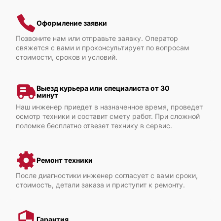
Fujitsu Primergy TX300 S8
Оформление заявки
Позвоните нам или отправьте заявку. Оператор
свяжется с вами и проконсультирует по вопросам
стоимости, сроков и условий.
Fujitsu Primergy TX2560 M2
Выезд курьера или специалиста от 30
минут
Наш инженер приедет в назначенное время, проведет
осмотр техники и составит смету работ. При сложной
поломке бесплатно отвезет технику в сервис.
Fujitsu Primergy TX2560 M1
Ремонт техники
После диагностики инженер согласует с вами сроки,
стоимость, детали заказа и приступит к ремонту.
Гарантия