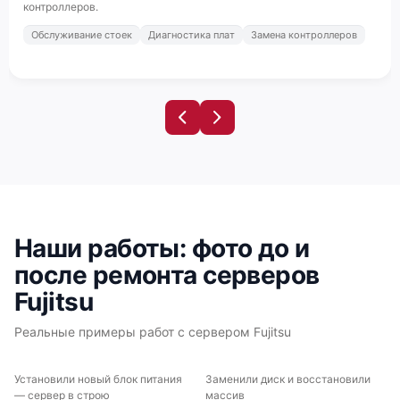
контроллеров.
Обслуживание стоек
Диагностика плат
Замена контроллеров
Fujitsu Primergy TX1320 M1
Наши работы: фото до и
Fujitsu Primergy TX1310 M5
после ремонта серверов
Fujitsu
Реальные примеры работ с сервером Fujitsu
Fujitsu Primergy TX1310 M3
Установили новый блок питания
Заменили диск и восстановили
ДО
ПОСЛЕ
ДО
ПОСЛЕ
— сервер в строю
массив