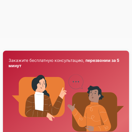
Fujitsu Primergy RX2520 M4
Fujitsu Primergy RX2520 M1
Закажите бесплатную консультацию,
перезвоним за 5
минут
Fujitsu Primergy RX2510 M2