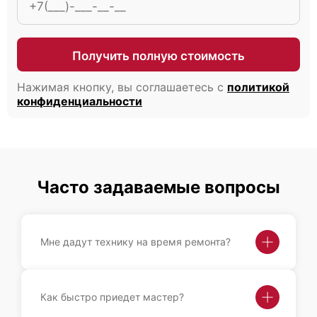
Получить полную стоимость
Fujitsu Primergy RX350 S8
Нажимая кнопку, вы соглашаетесь с
политикой
конфиденциальности
Fujitsu Primergy RX300 S8
Часто задаваемые вопросы
Мне дадут технику на время ремонта?
Fujitsu Primergy RX2560 M2
Как быстро приедет мастер?