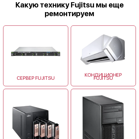
Какую технику Fujitsu мы еще
ремонтируем
Fujitsu ASYG12KMCC
КОНДИЦИОНЕР
СЕРВЕР FUJITSU
FUJITSU
Fujitsu ASYG24KMTB
Fujitsu ASYG09KETA