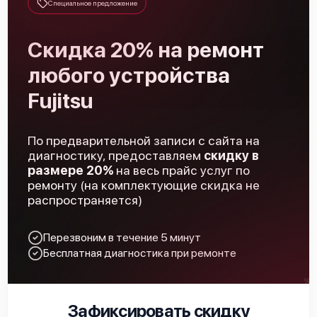
Специальное предложение
Скидка 20% на ремонт
Fujitsu ABYG36KRTA
любого устройства
Fujitsu
По предварительной записи с сайта на
диагностику, предоставляем
скидку в
Fujitsu AUXG30KRLB
размере 20%
на весь прайс услуг по
ремонту (на комплектующие скидка не
распространяется)
Перезвоним в течение 5 минут
Бесплатная диагностика при ремонте
Fujitsu AUXG36KRLB
Зафиксировать скидку