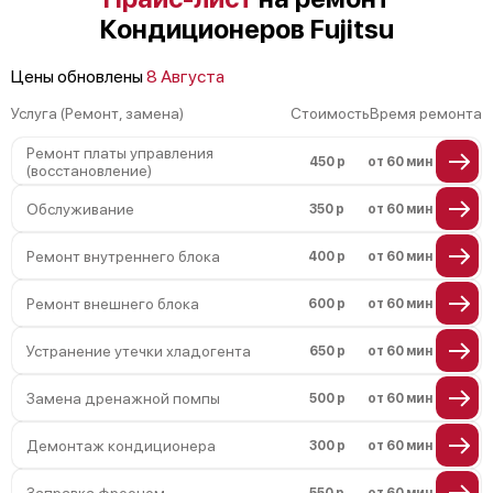
Кондиционеров Fujitsu
Цены обновлены
8 Августа
Услуга (Ремонт, замена)
Стоимость
Время ремонта
Ремонт платы управления
450 р
от 60 мин
(восстановление)
Обслуживание
350 р
от 60 мин
Ремонт внутреннего блока
400 р
от 60 мин
Ремонт внешнего блока
600 р
от 60 мин
Устранение утечки хладогента
650 р
от 60 мин
Замена дренажной помпы
500 р
от 60 мин
Демонтаж кондиционера
300 р
от 60 мин
Заправка фреоном
550 р
от 60 мин