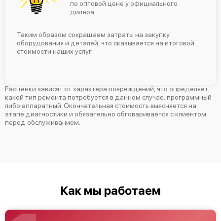
по оптовой цене у официального
дилера.
Замена материнской платы
2560 р
Таким образом сокращаем затраты на закупку
Установка/Настройка RAID-массива, SCSI
1440 р
оборудования и деталей, что сказывается на итоговой
контроллера
стоимости наших услуг.
Восстановление загрузчика BIOS
1920 р
Расценки зависят от характера повреждений, что определяет,
какой тип ремонта потребуется в данном случае: программный
либо аппаратный. Окончательная стоимость выясняется на
этапе диагностики и обязательно обговаривается с клиентом
перед обслуживанием.
Как мы работаем