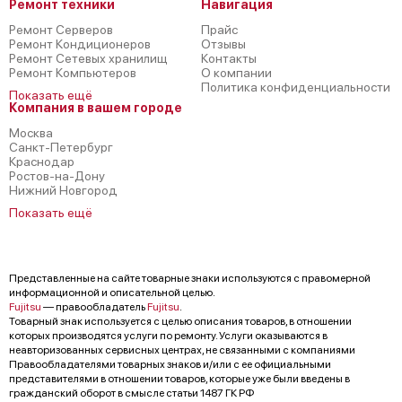
Ремонт техники
Навигация
Ремонт Серверов
Прайс
Ремонт Кондиционеров
Отзывы
Ремонт Сетевых хранилищ
Контакты
Ремонт Компьютеров
О компании
Политика конфиденциальности
Показать ещё
Компания в вашем городе
Москва
Санкт-Петербург
Краснодар
Ростов-на-Дону
Нижний Новгород
Показать ещё
Представленные на сайте товарные знаки используются с правомерной
информационной и описательной целью.
Fujitsu
— правообладатель
Fujitsu
.
Товарный знак используется с целью описания товаров, в отношении
которых производятся услуги по ремонту. Услуги оказываются в
неавторизованных сервисных центрах, не связанными с компаниями
Правообладателями товарных знаков и/или с ее официальными
представителями в отношении товаров, которые уже были введены в
гражданский оборот в смысле статьи 1487 ГК РФ