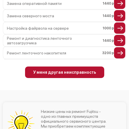
Замена оперативной памяти
1440 р
Замена северного моста
1440 р
Настройка файрвола на сервере
1000 р
Ремонт и диагностика ленточного
1440 р
автозагрузчика
Ремонт ленточного накопителя
3200 р
Ремонт ленточной библиотеки
4000 р
У меня другая неисправность
Ремонт СХД
4500 р
Ремонт блока питания
1200 р
Настройка оборудования
900 р
Низкие цены на ремонт Fujitsu -
Ремонт материнской платы
2800 р
одно из главных преимуществ
официального сервисного центра.
Мы приобретаем комплектующие
Замена блока питания
960 р